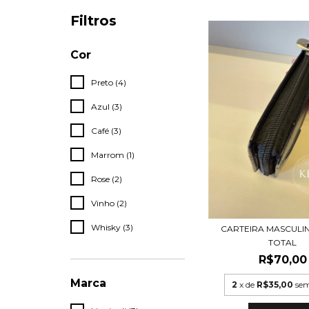
Filtros
Cor
Preto (4)
Azul (3)
Café (3)
Marrom (1)
Rose (2)
Vinho (2)
Whisky (3)
CARTEIRA MASCULIN
TOTAL
R$70,00
Marca
2
x de
R$35,00
sem