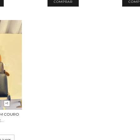
COMPRAR
COMP
+1
 EM COURO
..
 juros