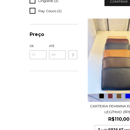
Lingiardi (3)
Ray Couro (2)
Preço
DE
ATÉ
CARTEIRA FEMININA
LEGÍTIMO ZÍPE.
R$110,00
3
x de
R$36,67
sem