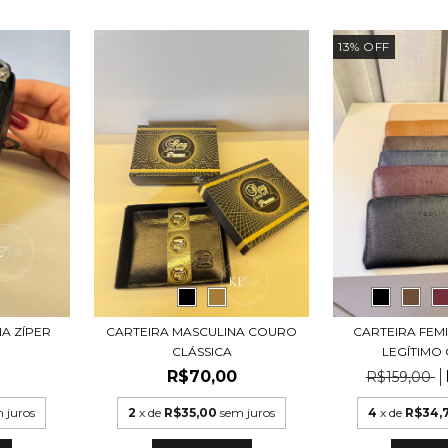
13
%
OFF
CARTEIRA MASCULINA COURO
CARTEIRA FEM
A ZÍPER
CLÁSSICA
LEGÍTIMO
R$70,00
R$159,00
2
x de
R$35,00
sem juros
4
x de
R$34,
 juros