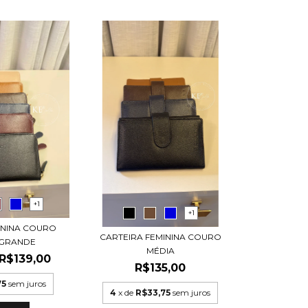
+1
+1
ININA COURO
CARTEIRA FEMININA COURO
 GRANDE
MÉDIA
R$139,00
R$135,00
75
sem juros
4
x de
R$33,75
sem juros