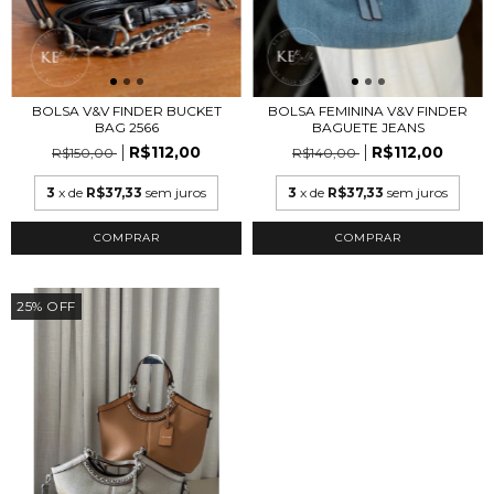
BOLSA V&V FINDER BUCKET
BOLSA FEMININA V&V FINDER
BAG 2566
BAGUETE JEANS
R$112,00
R$112,00
R$150,00
R$140,00
3
x de
R$37,33
sem juros
3
x de
R$37,33
sem juros
25
%
OFF