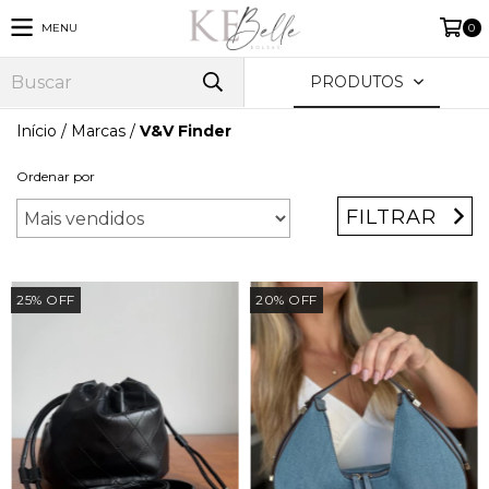
MENU
0
PRODUTOS
Início
/
Marcas
/
V&V Finder
Ordenar por
FILTRAR
25
%
OFF
20
%
OFF