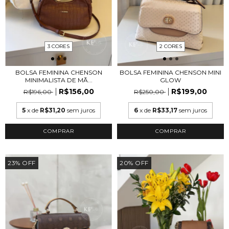
3 CORES
2 CORES
BOLSA FEMININA CHENSON
BOLSA FEMININA CHENSON MINI
MINIMALISTA DE MÃ...
GLOW
R$156,00
R$199,00
R$196,00
R$250,00
5
x de
R$31,20
sem juros
6
x de
R$33,17
sem juros
COMPRAR
COMPRAR
23
%
OFF
20
%
OFF