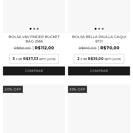
BOLSA V&V FINDER BUCKET
BOLSA BELLA PAULLA CAQUI
BAG 2566
6721
R$112,00
R$70,00
R$150,00
R$100,00
3
x de
R$37,33
sem juros
2
x de
R$35,00
sem juros
20
%
OFF
35
%
OFF