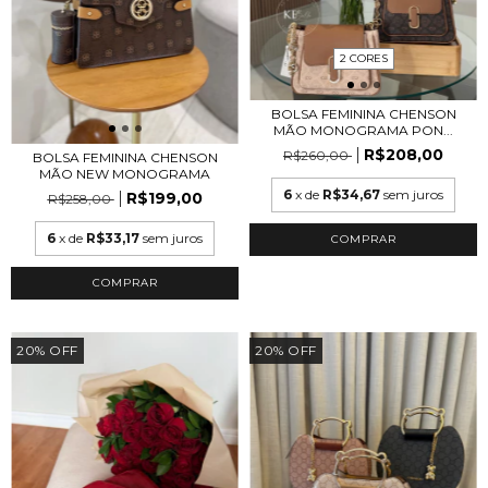
2 CORES
BOLSA FEMININA CHENSON
MÃO MONOGRAMA PON...
R$208,00
R$260,00
BOLSA FEMININA CHENSON
MÃO NEW MONOGRAMA
6
x de
R$34,67
sem juros
R$199,00
R$258,00
6
x de
R$33,17
sem juros
COMPRAR
20
%
OFF
20
%
OFF