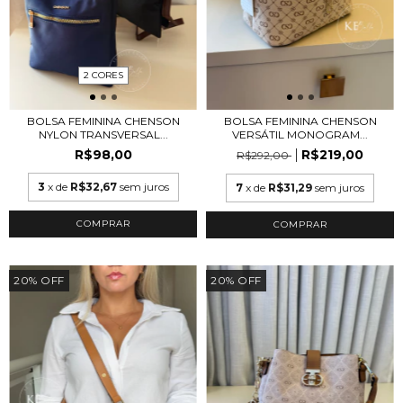
2 CORES
BOLSA FEMININA CHENSON
BOLSA FEMININA CHENSON
NYLON TRANSVERSAL...
VERSÁTIL MONOGRAM...
R$98,00
R$219,00
R$292,00
3
x de
R$32,67
sem juros
7
x de
R$31,29
sem juros
COMPRAR
20
%
OFF
20
%
OFF