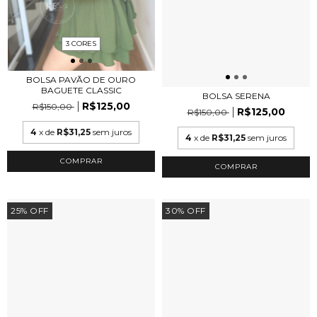
3 CORES
BOLSA PAVÃO DE OURO
BAGUETE CLASSIC
BOLSA SERENA
R$125,00
R$150,00
R$125,00
R$150,00
4
x de
R$31,25
sem juros
4
x de
R$31,25
sem juros
COMPRAR
25
%
OFF
30
%
OFF