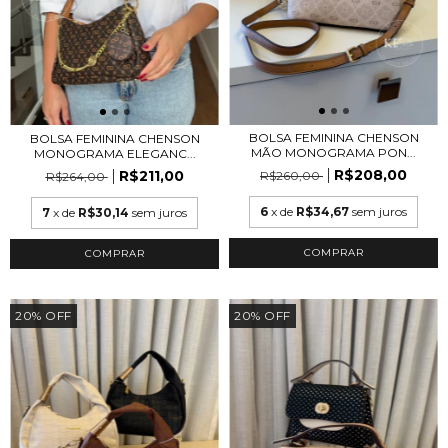
BOLSA FEMININA CHENSON
BOLSA FEMININA CHENSON
MÃO MONOGRAMA PON...
MONOGRAMA ELEGANC...
R$208,00
R$211,00
R$260,00
R$264,00
6
x de
R$34,67
sem juros
7
x de
R$30,14
sem juros
20
%
OFF
20
%
OFF