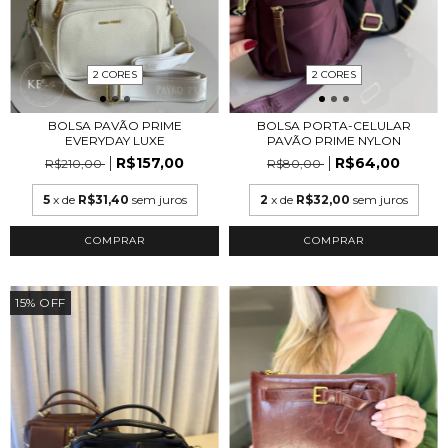
2 CORES
2 CORES
BOLSA PAVÃO PRIME
BOLSA PORTA-CELULAR
EVERYDAY LUXE
PAVÃO PRIME NYLON
R$157,00
R$64,00
R$210,00
R$80,00
5
x de
R$31,40
sem juros
2
x de
R$32,00
sem juros
COMPRAR
COMPRAR
15
%
OFF