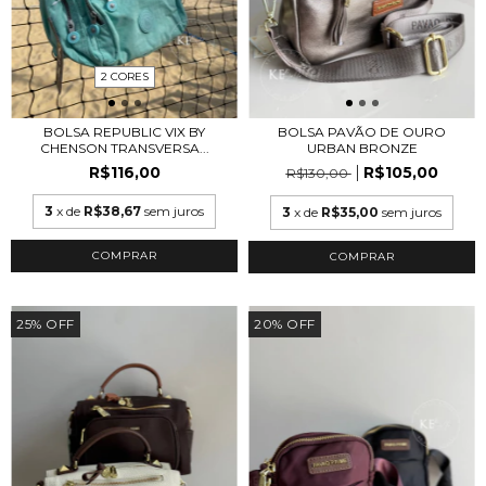
2 CORES
BOLSA REPUBLIC VIX BY
BOLSA PAVÃO DE OURO
CHENSON TRANSVERSA...
URBAN BRONZE
R$116,00
R$105,00
R$130,00
3
x de
R$38,67
sem juros
3
x de
R$35,00
sem juros
COMPRAR
25
%
OFF
20
%
OFF