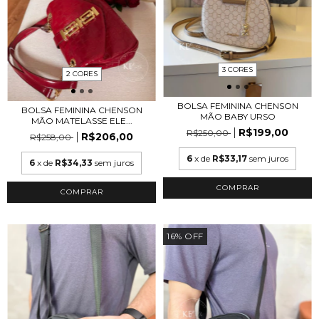
3 CORES
2 CORES
BOLSA FEMININA CHENSON
BOLSA FEMININA CHENSON
MÃO BABY URSO
MÃO MATELASSE ELE...
R$199,00
R$250,00
R$206,00
R$258,00
6
x de
R$33,17
sem juros
6
x de
R$34,33
sem juros
COMPRAR
COMPRAR
16
%
OFF