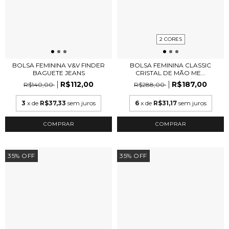
2 CORES
BOLSA FEMININA V&V FINDER
BOLSA FEMININA CLASSIC
BAGUETE JEANS
CRISTAL DE MÃO ME...
R$112,00
R$187,00
R$140,00
R$288,00
3
x de
R$37,33
sem juros
6
x de
R$31,17
sem juros
COMPRAR
35
%
OFF
35
%
OFF