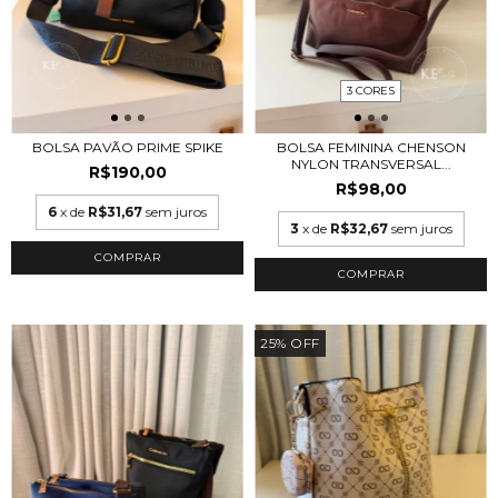
3 CORES
BOLSA PAVÃO PRIME SPIKE
BOLSA FEMININA CHENSON
NYLON TRANSVERSAL...
R$190,00
R$98,00
6
x de
R$31,67
sem juros
3
x de
R$32,67
sem juros
COMPRAR
25
%
OFF