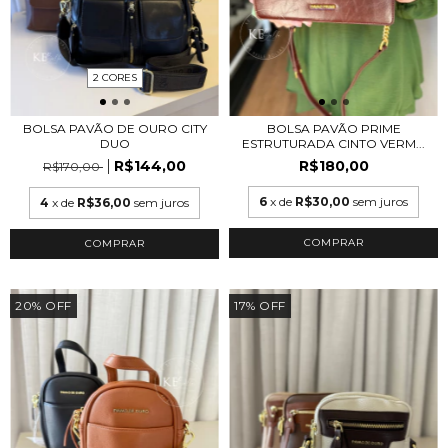
2 CORES
BOLSA PAVÃO DE OURO CITY
BOLSA PAVÃO PRIME
DUO
ESTRUTURADA CINTO VERM...
R$144,00
R$180,00
R$170,00
6
x de
R$30,00
sem juros
4
x de
R$36,00
sem juros
COMPRAR
20
%
OFF
17
%
OFF