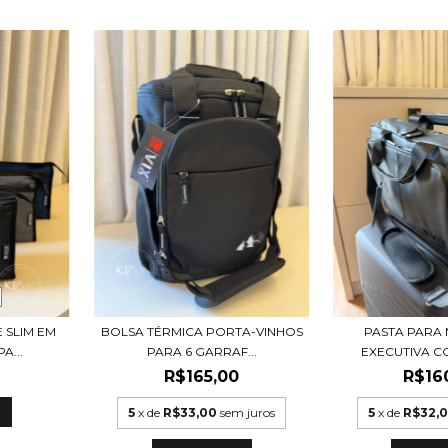
 SLIM EM
BOLSA TÉRMICA PORTA-VINHOS
PASTA PARA
A...
PARA 6 GARRAF...
EXECUTIVA CO
R$165,00
R$16
5
x de
R$33,00
sem juros
5
x de
R$32,