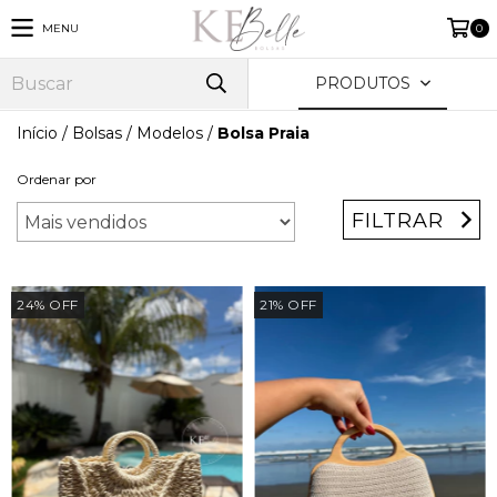
MENU
0
PRODUTOS
Início
/
Bolsas
/
Modelos
/
Bolsa Praia
Ordenar por
FILTRAR
24
%
OFF
21
%
OFF